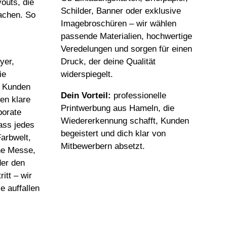
outs, die
Schilder, Banner oder exklusive
achen. So
Imagebroschüren – wir wählen
passende Materialien, hochwertige
Veredelungen und sorgen für einen
yer,
Druck, der deine Qualität
ie
widerspiegelt.
d Kunden
Dein Vorteil:
professionelle
en klare
Printwerbung aus Hameln, die
porate
Wiedererkennung schafft, Kunden
ass jedes
begeistert und dich klar von
Farbwelt,
Mitbewerbern absetzt.
ine Messe,
der den
itt – wir
e auffallen