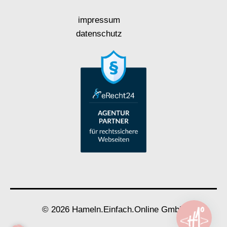
impressum
datenschutz
© 2026 Hameln.Einfach.Online GmbH




WhatsApp
Instagram
Anrufen
E-Mail