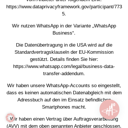
https://www.dataprivacyframework.gov/participant/773
5
.
Wir nutzen WhatsApp in der Variante „WhatsApp
Business“.
Die Datenübertragung in die USA wird auf die
Standardvertragsklauseln der EU-Kommission
gestützt. Details finden Sie hier:
https://www.whatsapp.com/legal/business-data-
transfer-addendum
.
Wir haben unsere WhatsApp-Accounts so eingestellt,
dass es keinen automatischen Datenabgleich mit dem
Adressbuch auf den im Einsatz befindlichen
Smartphones macht.




WhatsApp
Instagram
Anrufen
E-Mail
Wir haben einen Vertrag über Auftragsverarbeitung
(AVV) mit dem oben genannten Anbieter geschlossen.